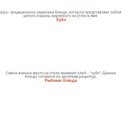
Шуа- традиционное оманское блюдо, которое представляет собой
целого барана, жаренного на углях в яме.
Хубз
Самое важное место на столе занимает хлеб - "хубз". Данное
блюдо готовится по десяткам рецептур.
Рыбные блюда