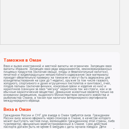
Таможня в Оман
Ввоз и вывоз иностранной и местной валюты не ограничен. Запрещен ввоз
валюты Израиля. Запрещён ввоз ряда медикаментов, неконсервированных
пищевых продуктов (включая овощи, плоды и безалкогольные напитки),
печатной и видеопродукции непристойного содержания (все материалы
проходят обязательную проверку на таможне и могут быть задержаны для
освидетельствования на срок до 1 недели), оружия (в том числе газового,
холодного, спортивного и даже игрушечных пистолетов и винтовок), пчел,
плодов пальмы (включая финики, кокосовые орехи и изделия из них) и
наркотиков (санкции за ввоз "мягких" наркотиков так же строги, как и за
обычные наркотические вещества). Домашние животные ввозятся только на
основании разрешения, выданного Министерством сельского хозяйства и
рыболовства Омана, а также при наличии ветеринарного сертификата
международного образца.
Виза в Оман
Гражданам России и СНГ для въезда в Оман требуется виза. Гражданам
России визу можно оформить через спонсора в Омане, в качестве которого
может выступать частное лицо, являющееся гражданином этой страны, либо
туроператор, официально зарегистрированный в Омане. Срок действия
паспорта должен быть не менее 6 месяцев с даты начала поездки. Дети