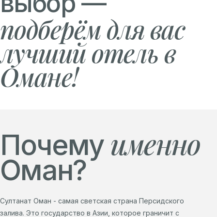
выбор —
подберём для вас
лучший отель в
Омане!
именно
Почему
Оман?
Султанат Оман - самая светская страна Персидского
залива. Это государство в Азии, которое граничит с