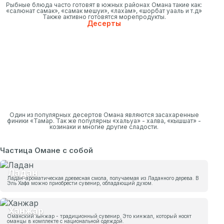
Рыбные блюда часто готовят в южных районах Омана такие как:
«салюнат самак», «самак мешуи», «лахам», «шорбат уааль и т.д»
Также активно готовятся морепродукты.
Десерты
Один из популярных десертов Омана являются засахаренные
финики «Тамар. Так же популярны «хальуа» - халва, «кышшат» -
козинаки и многие другие сладости.
Частица Омане с собой
Ладан
Ладан-ароматическая древесная смола, получаемая из Ладанного дерева. В
Эль Хафа можно приобрести сувенир, обладающий духом.
Ханжар
Оманский ханжар - традиционный сувенир. Это кинжал, который носят
оманцы в комплекте с национальной одеждой.