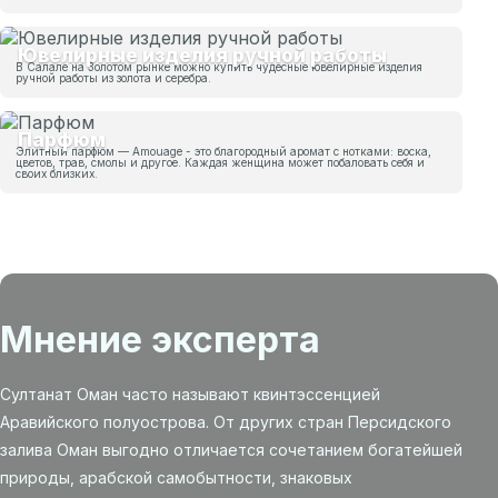
Ювелирные изделия ручной работы
В Салале на Золотом рынке можно купить чудесные ювелирные изделия
ручной работы из золота и серебра.
Парфюм
Элитный парфюм — Amouage - это благородный аромат с нотками: воска,
цветов, трав, смолы и другое. Каждая женщина может побаловать себя и
своих близких.
Мнение эксперта
Султанат Оман часто называют квинтэссенцией
Аравийского полуострова. От других стран Персидского
залива Оман выгодно отличается сочетанием богатейшей
природы, арабской самобытности, знаковых