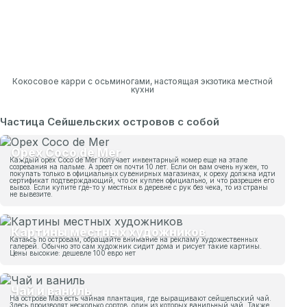
Кокосовое карри с осьминогами, настоящая экзотика местной
кухни
Частица Сейшельских островов с собой
Орех Coco de Mer
Каждый орех Coco de Mer получает инвентарный номер еще на этапе
созревания на пальме. А зреет он почти 10 лет. Если он вам очень нужен, то
покупать только в официальных сувенирных магазинах, к ореху должна идти
сертификат подтверждающий, что он куплен официально, и что разрешен его
вывоз. Если купите где-то у местных в деревне с рук без чека, то из страны
не вывезите.
Картины местных художников
Катаясь по островам, обращайте внимание на рекламу художественных
галерей. Обычно это сам художник сидит дома и рисует такие картины.
Цены высокие: дешевле 100 евро нет
Чай и ваниль
На острове Маэ есть чайная плантация, где выращивают сейшельский чай.
Здесь производят несколько сортов, один из которых ванильный чай. Также