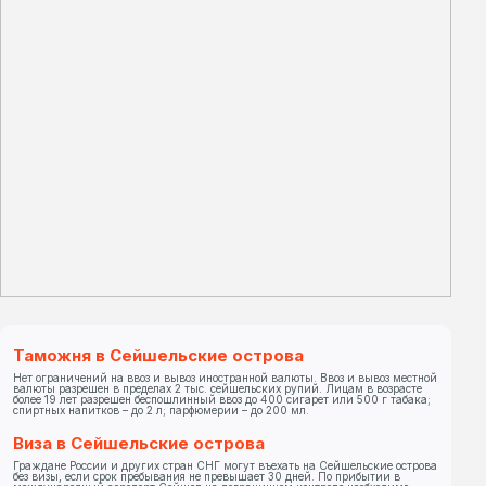
Таможня в Сейшельские острова
Нет ограничений на ввоз и вывоз иностранной валюты. Ввоз и вывоз местной
валюты разрешен в пределах 2 тыс. сейшельских рупий. Лицам в возрасте
более 19 лет разрешен беспошлинный ввоз до 400 сигарет или 500 г табака;
спиртных напитков – до 2 л; парфюмерии – до 200 мл.
Виза в Сейшельские острова
Граждане России и других стран СНГ могут въехать на Сейшельские острова
без визы, если срок пребывания не превышает 30 дней. По прибытии в