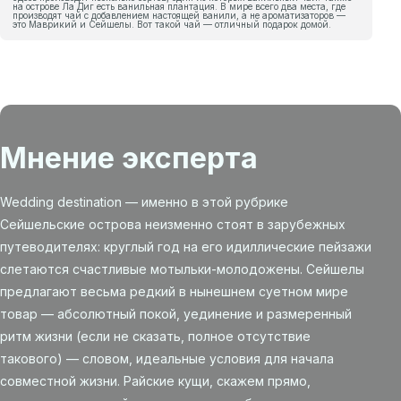
на острове Ла Диг есть ванильная плантация. В мире всего два места, где
производят чай с добавлением настоящей ванили, а не ароматизаторов —
это Маврикий и Сейшелы. Вот такой чай — отличный подарок домой.
Мнение эксперта
Wedding destination — именно в этой рубрике
Сейшельские острова неизменно стоят в зарубежных
путеводителях: круглый год на его идиллические пейзажи
слетаются счастливые мотыльки-молодожены. Сейшелы
предлагают весьма редкий в нынешнем суетном мире
товар — абсолютный покой, уединение и размеренный
ритм жизни (если не сказать, полное отсутствие
такового) — словом, идеальные условия для начала
совместной жизни. Райские кущи, скажем прямо,